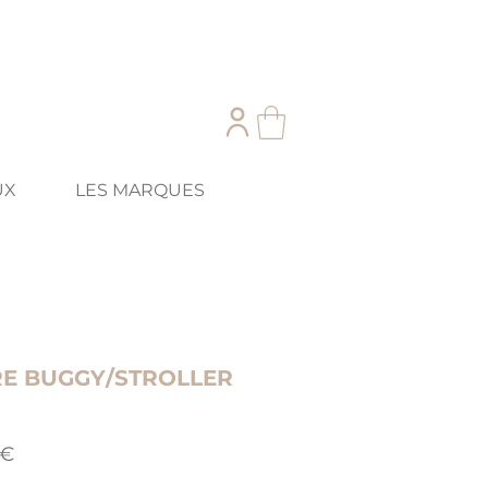
UX
LES MARQUES
E BUGGY/STROLLER
Prix
 €
al
promotionnel