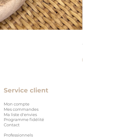
LUNCH BOX INOX EN
Prix
17,90 €
Précommander
Service client
Mon compte
Mes commandes
Ma liste d'envies
Programme fidélité
Contact
Professionnels