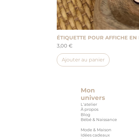
ÉTIQUETTE POUR AFFICHE EN
Prix
3,00 €
Ajouter au panier
Mon
univers
L'atelier
À propos
Blog
Bébé & Naissance
Mode & Maison
Idées cadeaux