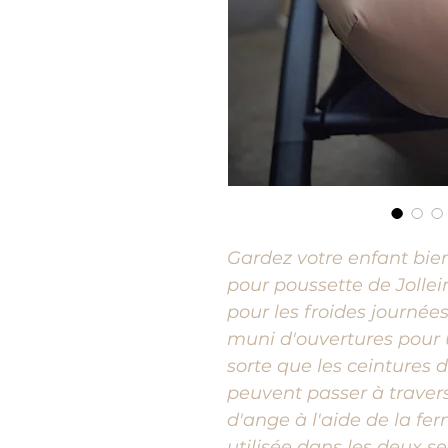
Gardez votre enfant bie
pour poussette de Jollei
pour les froides journées
muni d'ouvertures pour u
sorte que les ceintures 
peuvent passer à travers
d'ange à l'aide de la fer
utilisée dans les deux s