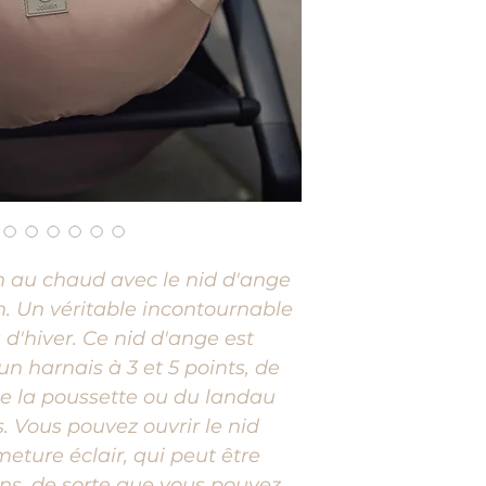
n au chaud avec le nid d'ange
n. Un véritable incontournable
 d'hiver. Ce nid d'ange est
n harnais à 3 et 5 points, de
de la poussette ou du landau
. Vous pouvez ouvrir le nid
meture éclair, qui peut être
ens, de sorte que vous pouvez