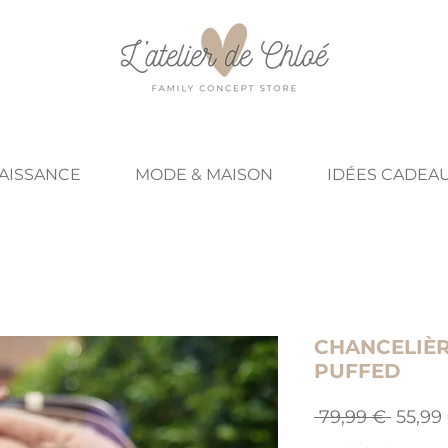
NAISSANCE
MODE & MAISON
IDÉES CADEA
CHANCELIÈR
PUFFED
Prix
 79,99 € 
55,99
origin