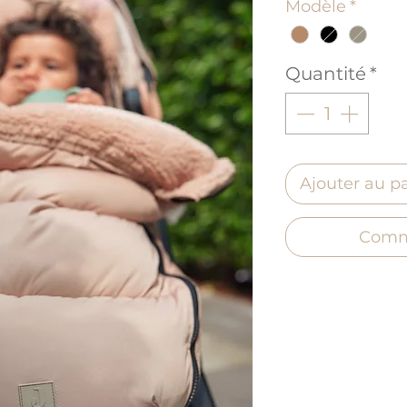
Modèle
*
Quantité
*
Ajouter au p
Comm