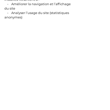
• Améliorer la navigation et l’affichage
du site
• Analyser l’usage du site (statistiques
anonymes)
Vous pouvez gérer vos préférences cookies
directement via votre navigateur.
⸻
10. Médiation
En cas de litige relatif à vos données
personnelles, vous pouvez recourir
gratuitement au dispositif de médiation de
consommation :
MÉDIATION CONSOMMATION
DÉVELOPPEMENT
Et par abréviation : MED CONSO DEV
Site :
https://medconsodev.eu/
Identifiant : CNPM50437
⸻