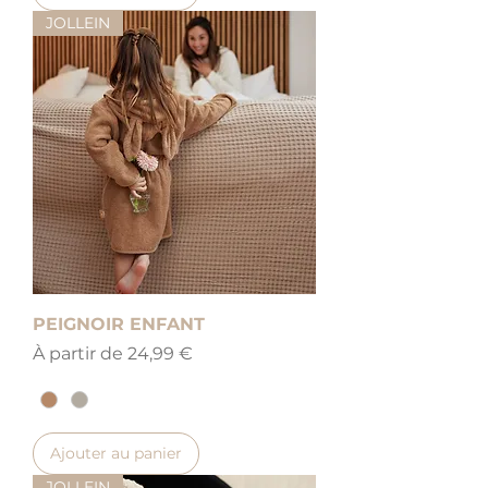
JOLLEIN
PEIGNOIR ENFANT
Prix promotionnel
À partir de
24,99 €
Ajouter au panier
JOLLEIN