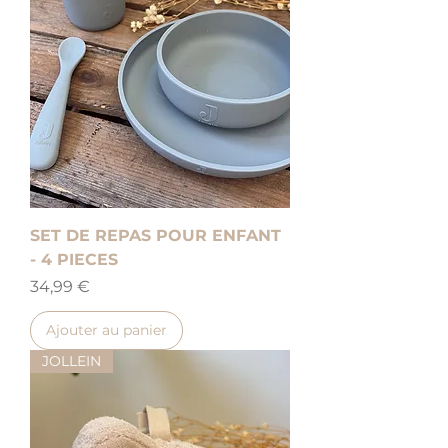
SET DE REPAS POUR ENFANT
- 4 PIECES
Prix
34,99 €
Ajouter au panier
JOLLEIN