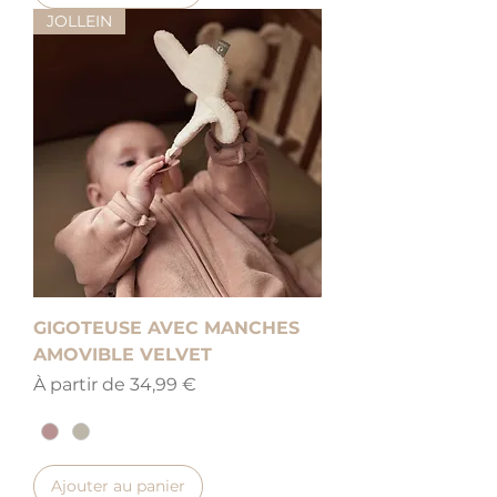
JOLLEIN
GIGOTEUSE AVEC MANCHES
AMOVIBLE VELVET
Prix promotionnel
À partir de
34,99 €
Ajouter au panier