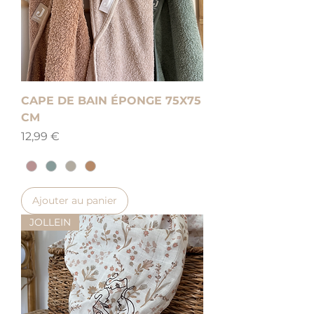
CAPE DE BAIN ÉPONGE 75X75
CM
Prix
12,99 €
Ajouter au panier
JOLLEIN