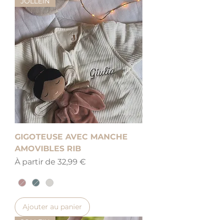
JOLLEIN
GIGOTEUSE AVEC MANCHE
AMOVIBLES RIB
Prix promotionnel
À partir de
32,99 €
Ajouter au panier