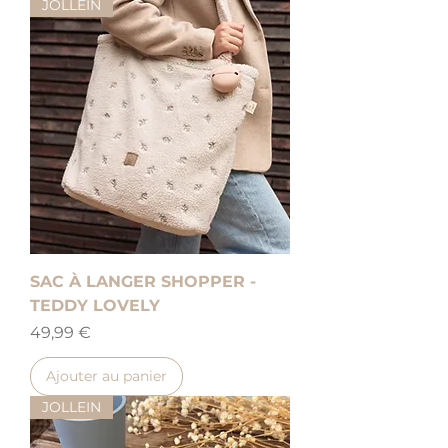
JOLLEIN
SAC À LANGER SHOPPER -
TEDDY LOVELY
Prix
49,99 €
Ajouter au panier
JOLLEIN