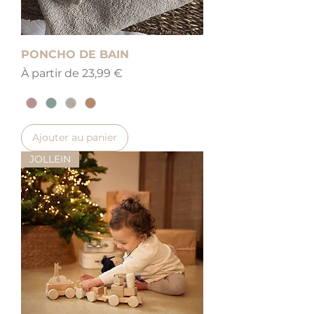
PONCHO DE BAIN
Prix promotionnel
À partir de
23,99 €
Ajouter au panier
JOLLEIN