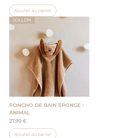
Ajouter au panier
JOLLEIN
PONCHO DE BAIN ÉPONGE -
ANIMAL
Prix
27,99 €
Ajouter au panier