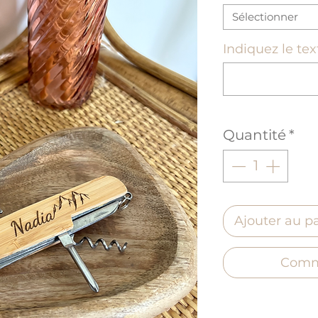
Sélectionner
Indiquez le tex
Quantité
*
Ajouter au p
Comm