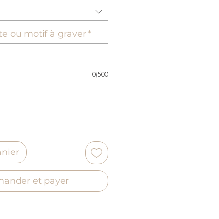
te ou motif à graver
*
0/500
anier
ander et payer