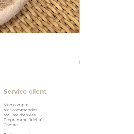
LUNCH BOX INOX EN
Prix
17,90 €
Précommander
Service client
Mon compte
Mes commandes
Ma liste d'envies
Programme fidélité
Contact