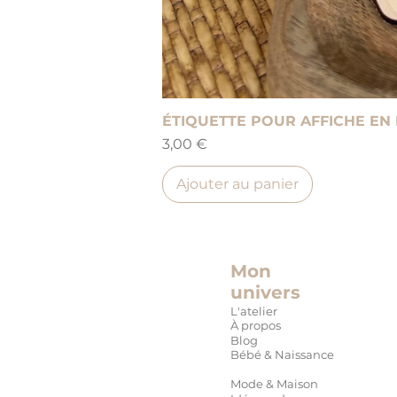
ÉTIQUETTE POUR AFFICHE EN
Prix
3,00 €
Ajouter au panier
Mon
univers
L'atelier
À propos
Blog
Bébé & Naissance
Mode & Maison