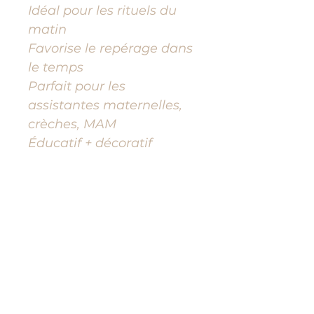
Idéal pour les rituels du
matin
Favorise le repérage dans
le temps
Parfait pour les
assistantes maternelles,
crèches, MAM
Éducatif + décoratif
Les textes peuvent être
modifiés suivant le lieu
(crèche, MAM…).
Toujours utiliser sous la
surveillance d'un adulte.