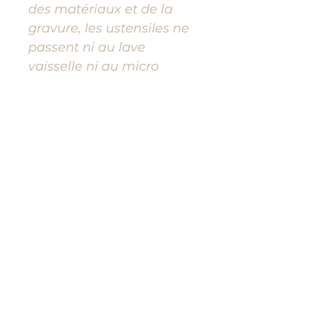
des matériaux et de la
gravure, les ustensiles ne
passent ni au lave
vaisselle ni au micro
ondes. Un lavage doux à
la main est recommandé.
FAQ :
À partir de quel âge ce
coffret cuisine enfant
est il adapté ?
Les ustensiles
conviennent
généralement aux
enfants à partir de 3 ans
sous la surveillance d’un